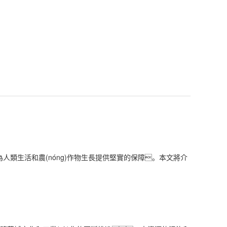
人類生活和農(nóng)作物生長提供堅實的保障。本文將介