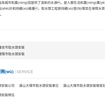
城市和農(nóng)田提供了清新的水源，是人類生活和農(nóng)業(yè)生產(
shè)計和持續(xù)維護，取水頭工程將持續(xù)發(fā)揮其在保障水資源
量。
雅安市取水頭安裝
慶陽市取水頭安裝
服務(wù)
/ SERVICE
頭安裝公司
唐山大理市取水頭安裝單位
唐山大理市取水頭安裝哪家
頭安裝隊伍