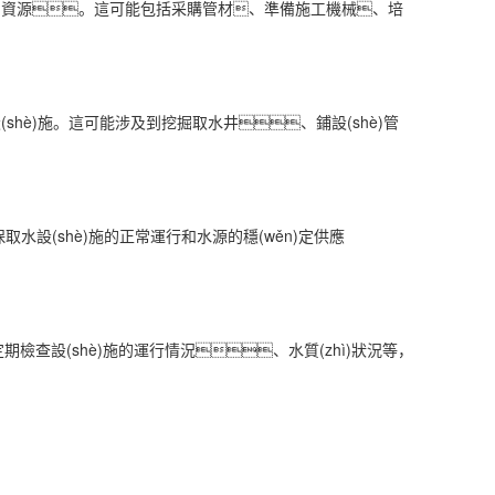
和人力資源。這可能包括采購管材、準備施工機械、培
shè)施。這可能涉及到挖掘取水井、鋪設(shè)管
保取水設(shè)施的正常運行和水源的穩(wěn)定供應
定期檢查設(shè)施的運行情況、水質(zhì)狀況等，