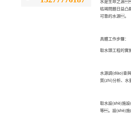
水是生命之源
枯竭問題日益凸顯
可靠的水源。
具體工作步驟：
取水頭工程的實施需
水源調(diào
質(zhì)分析、
取水設(shè)施
等。設(shè)