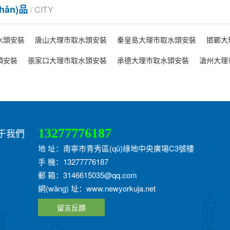
chǎn)品
/ CITY
水頭安裝
唐山大理市取水頭安裝
秦皇島大理市取水頭安裝
邯鄲大
頭安裝
張家口大理市取水頭安裝
承德大理市取水頭安裝
滄州大理
13277776187
)于我們
地 址：南寧市青秀區(qū)綠地中央廣場C3號樓
手 機：13277776187
郵 箱：3146615035@qq.com
網(wǎng) 址：www.newyorkuja.net
留言反饋