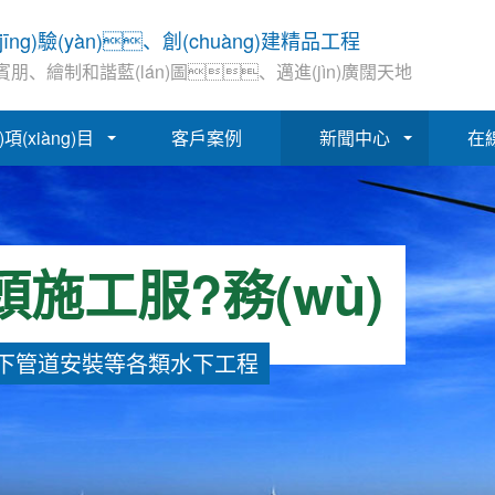
īng)驗(yàn)、創(chuàng)建精品工程
海賓朋、繪制和諧藍(lán)圖、邁進(jìn)廣闊天地
項(xiàng)目
客戶案例
新聞中心
在
施工服?務(wù)
下管道安裝等各類水下工程