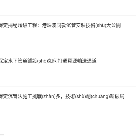
保定揭秘超級工程：港珠澳同款沉管安裝技術(shù)大公開
保定水下管道鋪設(shè)如何打通資源輸送通道
保定沉管法施工挑戰(zhàn)多，技術(shù)創(chuàng)新破局