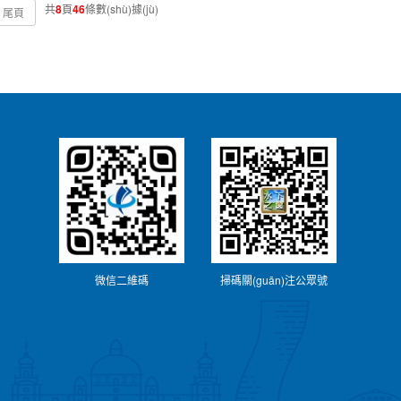
共
8
頁
46
條數(shù)據(jù)
尾頁
微信二維碼
掃碼關(guān)注公眾號