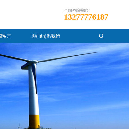
全國咨詢熱線：
13277776187
線留言
聯(lián)系我們