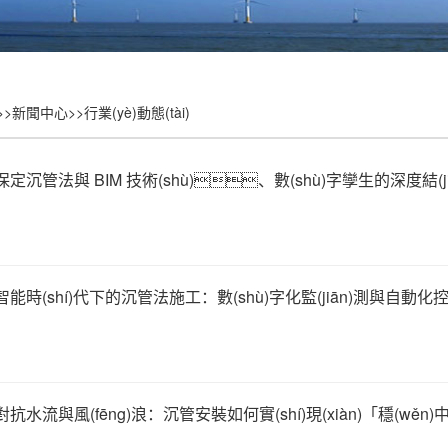
>>
新聞中心
>>
行業(yè)動態(tài)
保定沉管法與 BIM 技術(shù)、數(shù)字孿生的深度結(j
智能時(shí)代下的沉管法施工：數(shù)字化監(jiān)測與自動化控
對抗水流與風(fēng)浪：沉管安裝如何實(shí)現(xiàn)「穩(wěn)中